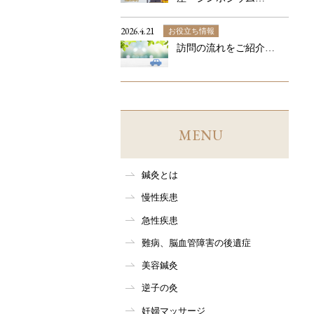
2026.4.21
お役立ち情報
訪問の流れをご紹介…
MENU
鍼灸とは
慢性疾患
急性疾患
難病、脳血管障害の後遺症
美容鍼灸
逆子の灸
妊婦マッサージ