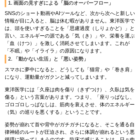
1. 画面の見すぎによる「脳のオーバーフロー」
SNSのショート動画やAIツールなど、次から次へと新しい
情報が目に入ると、脳は休む暇がありません。東洋医学で
は、頭を使いすぎることを「思慮過度（しりょかど）」と
言い、エネルギーの源である「気（き）」や、栄養を運ぶ
「血（けつ）」を激しく消耗させてしまいます。これが
「不眠」や「イライラ」の原因になります。
2. 「動かない生活」と「悪い姿勢」
スマホに夢中になると、どうしても「猫背」や「巻き肩」
になり、運動量がガクンと減ってしまいます。
東洋医学には「久座は肉を傷り（きずつけ）、久臥は気を
傷る」という言葉があります。つまり、「座りっぱなし、
ゴロゴロしっぱなしは、筋肉を衰えさせ、体のエネルギー
（気）の巡りを悪くする」ということです。
姿勢が崩れて首や背中がガチガチになると、そこを通る自
律神経のルートが圧迫され、さらに体調が崩れるという悪
循環に陥ってしまうのです。臨床で感じることは、日々肉