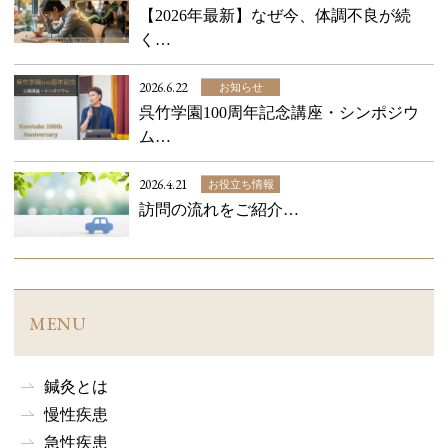
【2026年最新】なぜ今、体調不良が続
く…
2026.6.22
お知らせ
呉竹学園100周年記念講座・シンポジウ
ム…
2026.4.21
お役立ち情報
訪問の流れをご紹介…
MENU
鍼灸とは
慢性疾患
急性疾患