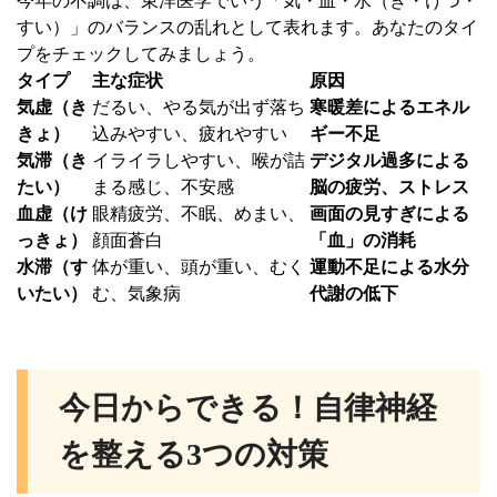
今年の不調は、東洋医学でいう「気・血・水（き・けつ・
すい）」のバランスの乱れとして表れます。あなたのタイ
プをチェックしてみましょう。
タイプ
主な症状
原因
気虚（き
だるい、やる気が出ず落ち
寒暖差によるエネル
きょ）
込みやすい、疲れやすい
ギー不足
気滞（き
イライラしやすい、喉が詰
デジタル過多による
たい）
まる感じ、不安感
脳の疲労、ストレス
血虚（け
眼精疲労、不眠、めまい、
画面の見すぎによる
っきょ）
顔面蒼白
「血」の消耗
水滞（す
体が重い、頭が重い、むく
運動不足による水分
いたい）
む、気象病
代謝の低下
今日からできる！自律神経
を整える3つの対策